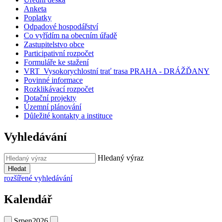
Anketa
Poplatky
Odpadové hospodářství
Co vyřídím na obecním úřadě
Zastupitelstvo obce
Participativní rozpočet
Formuláře ke stažení
VRT_Vysokorychlostní trať trasa PRAHA - DRÁŽĎANY
Povinné informace
Rozklikávací rozpočet
Dotační projekty
Územní plánování
Důležité kontakty a instituce
Vyhledávání
Hledaný výraz
Hledat
rozšířené vyhledávání
Kalendář
Srpen
2026