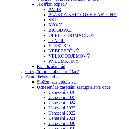
Jak třídit odpad?
PAPÍR
PLAST A NÁPOJOVÉ KARTONY
SKLO
KOVY
BIOODPAD
OLEJE Z DOMÁCNOSTÍ
TEXTIL
ELEKTRO
NEBEZPEČNÝ
VELKOOBJEMOVÝ
PNEUMATIKY
Kanalizační řád
Co vyřídím na obecním úřadě
Zastupitelstvo obce
Složení zastupitelstva
Usnesení ze zasedání zastupitelstva obce
Usnesení 2026
Usnesení 2025
Usnesení 2024
Usnesení 2023
Usnesení 2022
Usnesení 2021
Usnesení 2020
Usnesení 2019