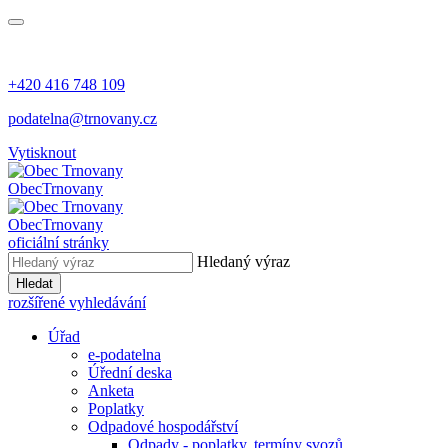
+420 416 748 109
podatelna@trnovany.cz
Vytisknout
Obec
Trnovany
Obec
Trnovany
oficiální stránky
Hledaný výraz
Hledat
rozšířené vyhledávání
Úřad
e-podatelna
Úřední deska
Anketa
Poplatky
Odpadové hospodářství
Odpady - poplatky, termíny svozů