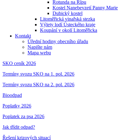
Rotunda na Řípu
Kostel Nanebevzetí Panny Marie
Dubický kostel
Litoměřická vinařská stezka
Výlety lodí Ústeckého kraje
Koupání v okolí Litoměřicka
Kontakt
Úřední hodiny obecního úřadu
Napište nám
Mapa webu
SKO ceník 2026
Termíny svozu SKO na 1. pol. 2026
Termíny svozu SKO na 2. pol. 2026
Bioodpad
Poplatky 2026
Poplatek za psa 2026
Jak třídit odpad?
Řešení krizových situací