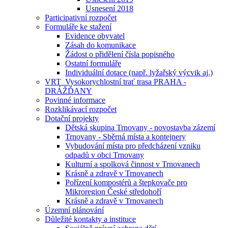
Usnesení 2018
Participativní rozpočet
Formuláře ke stažení
Evidence obyvatel
Zásah do komunikace
Žádost o přidělení čísla popisného
Ostatní formuláře
Individuální dotace (např. lyžařský výcvik aj.)
VRT_Vysokorychlostní trať trasa PRAHA -
DRÁŽĎANY
Povinné informace
Rozklikávací rozpočet
Dotační projekty
Dětská skupina Trnovany - novostavba zázemí
Trnovany - Sběrná místa a kontejnery
Vybudování místa pro předcházení vzniku
odpadů v obci Trnovany
Kulturní a spolková činnost v Trnovanech
Krásně a zdravě v Trnovanech
Pořízení kompostérů a štepkovače pro
Mikroregion České středohoří
Krásně a zdravě v Trnovanech
Územní plánování
Důležité kontakty a instituce