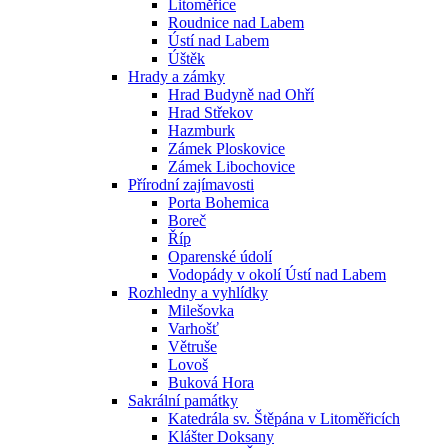
Litoměřice
Roudnice nad Labem
Ústí nad Labem
Úštěk
Hrady a zámky
Hrad Budyně nad Ohří
Hrad Střekov
Hazmburk
Zámek Ploskovice
Zámek Libochovice
Přírodní zajímavosti
Porta Bohemica
Boreč
Říp
Oparenské údolí
Vodopády v okolí Ústí nad Labem
Rozhledny a vyhlídky
Milešovka
Varhošť
Větruše
Lovoš
Buková Hora
Sakrální památky
Katedrála sv. Štěpána v Litoměřicích
Klášter Doksany