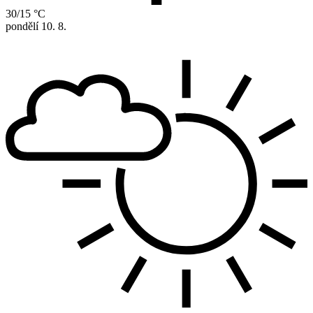
30/15 °C
pondělí
10. 8.