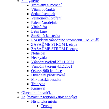
Fotogalerie
Trnovany a Podviní
Vítání občánků
Setkání seniorů
Velikonoční tvoření
Pálení čarodějnic
Vítání léta
Letní kino
Strašidlácká stezka
Rozsvícení vánočního stromečku + Mikuláš
ZASAĎME STROM I. etapa
ZASAĎME STROM II. etapa
Nohejbal
Neckyáda
Vánoční tvoření 27.11.2021
Vánoční tvoření 4.12.2021
Oslavy 960 let obce
Divadelní představení
Mikulášská besídka
Trnoryba
Karneval
Obecní knihovnička
Zajímavosti z regionu - tipy na výlet
Historická města
Terezín