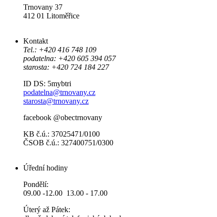
Trnovany 37
412 01 Litoměřice
Kontakt
Tel.: +420 416 748 109
podatelna: +420 605 394 057
starosta: +420 724 184 227
ID DS: 5mybtri
podatelna@trnovany.cz
starosta@trnovany.cz
facebook @obectrnovany
KB č.ú.: 37025471/0100
ČSOB č.ú.: 327400751/0300
Úřední hodiny
Pondělí:
09.00 -12.00 13.00 - 17.00
Úterý až Pátek: