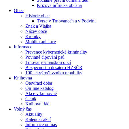
Sociálně právní ochrana dětí
Krizová příručka občana
Obec
Historie obce
Tvrze v Trnovanech a v Podviní
Znak a Vlajka
Název obce
Kroniky
Mobilní aplikace
Informace
Prevence kybernetické kriminality
Povinné čipování psů
Trnovany vinařskou obcí
Bezpečnostní desatero HZSČR
100 let výročí vzniku republiky
Knihovna
Otevírací doba
On-line katalog
Akce v knihovně
Ceník
Knihovní řád
Volný čas
Aktuality
Kalendář akcí
Informace od nás