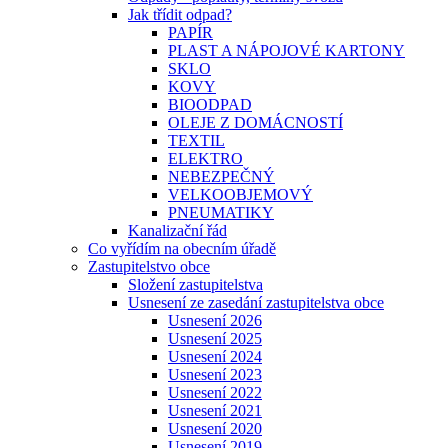
Jak třídit odpad?
PAPÍR
PLAST A NÁPOJOVÉ KARTONY
SKLO
KOVY
BIOODPAD
OLEJE Z DOMÁCNOSTÍ
TEXTIL
ELEKTRO
NEBEZPEČNÝ
VELKOOBJEMOVÝ
PNEUMATIKY
Kanalizační řád
Co vyřídím na obecním úřadě
Zastupitelstvo obce
Složení zastupitelstva
Usnesení ze zasedání zastupitelstva obce
Usnesení 2026
Usnesení 2025
Usnesení 2024
Usnesení 2023
Usnesení 2022
Usnesení 2021
Usnesení 2020
Usnesení 2019