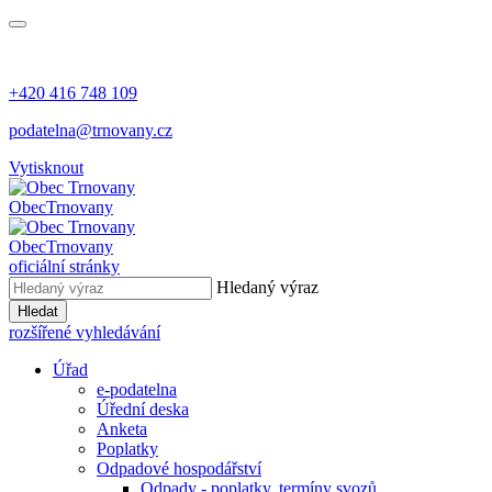
+420 416 748 109
podatelna@trnovany.cz
Vytisknout
Obec
Trnovany
Obec
Trnovany
oficiální stránky
Hledaný výraz
Hledat
rozšířené vyhledávání
Úřad
e-podatelna
Úřední deska
Anketa
Poplatky
Odpadové hospodářství
Odpady - poplatky, termíny svozů