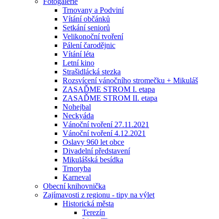
Fotogalerie
Trnovany a Podviní
Vítání občánků
Setkání seniorů
Velikonoční tvoření
Pálení čarodějnic
Vítání léta
Letní kino
Strašidlácká stezka
Rozsvícení vánočního stromečku + Mikuláš
ZASAĎME STROM I. etapa
ZASAĎME STROM II. etapa
Nohejbal
Neckyáda
Vánoční tvoření 27.11.2021
Vánoční tvoření 4.12.2021
Oslavy 960 let obce
Divadelní představení
Mikulášská besídka
Trnoryba
Karneval
Obecní knihovnička
Zajímavosti z regionu - tipy na výlet
Historická města
Terezín