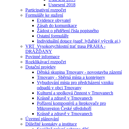
Usnesení 2018
Participativní rozpočet
Formuláře ke stažení
Evidence obyvatel
Zásah do komunikace
Žádost o přidělení čísla popisného
Ostatní formuláře
Individuální dotace (např. lyžařský výcvik aj.)
VRT_Vysokorychlostní trať trasa PRAHA -
DRÁŽĎANY
Povinné informace
Rozklikávací rozpočet
Dotační projekty
Dětská skupina Trnovany - novostavba zázemí
Trnovany - Sběrná místa a kontejnery
Vybudování místa pro předcházení vzniku
odpadů v obci Trnovany
Kulturní a spolková činnost v Trnovanech
Krásně a zdravě v Trnovanech
Pořízení kompostérů a štepkovače pro
Mikroregion České středohoří
Krásně a zdravě v Trnovanech
Územní plánování
Důležité kontakty a instituce