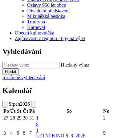
Oslavy 960 let obce
Divadelní představení
Mikulášská besídka
Trnoryba
Karneval
Obecní knihovnička
Zajímavosti z regionu - tipy na výlet
Vyhledávání
Hledaný výraz
Hledat
rozšířené vyhledávání
Kalendář
Srpen
2026
Po
Út
St
Čt
Pá
So
Ne
27
28
29
30
31
1
2
8
1
3
4
5
6
7
9
LETNÍ KINO 8. 8. 2026