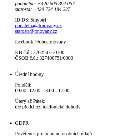
podatelna: +420 605 394 057
starosta: +420 724 184 227
ID DS: 5mybtri
podatelna@trnovany.cz
starosta@trnovany.cz
facebook @obectrnovany
KB č.ú.: 37025471/0100
ČSOB č.ú.: 327400751/0300
Úřední hodiny
Pondělí:
09.00 -12.00 13.00 - 17.00
Úterý až Pátek:
dle předchozí telefonické dohody
GDPR
Pověřenec pro ochranu osobních údajů