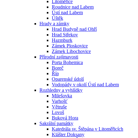
Litoměřice
Roudnice nad Labem
Ústí nad Labem
Úštěk
Hrady a zámky
Hrad Budyně nad Ohří
Hrad Střekov
Hazmburk
Zámek Ploskovice
Zámek Libochovice
Přírodní zajímavosti
Porta Bohemica
Boreč
Říp
Oparenské údolí
Vodopády v okolí Ústí nad Labem
Rozhledny a vyhlídky
Milešovka
Varhošť
Větruše
Lovoš
Buková Hora
Sakrální památky
Katedrála sv. Štěpána v Litoměřicích
Klášter Doksany