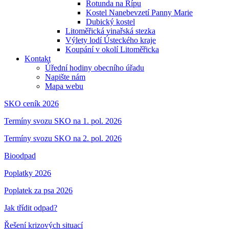
Rotunda na Řípu
Kostel Nanebevzetí Panny Marie
Dubický kostel
Litoměřická vinařská stezka
Výlety lodí Ústeckého kraje
Koupání v okolí Litoměřicka
Kontakt
Úřední hodiny obecního úřadu
Napište nám
Mapa webu
SKO ceník 2026
Termíny svozu SKO na 1. pol. 2026
Termíny svozu SKO na 2. pol. 2026
Bioodpad
Poplatky 2026
Poplatek za psa 2026
Jak třídit odpad?
Řešení krizových situací