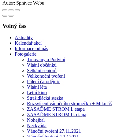
Autor:
Správce Webu
Volný čas
Aktuality
Kalendář akcí
Informace od nás
Fotogalerie
Trnovany a Podviní
Vítání občánků
Setkání seniorů
Velikonoční tvoření
Pálení čarodějnic
Vítání léta
Letní kino
Strašidlácká stezka
Rozsvícení vánočního stromečku + Mikuláš
ZASAĎME STROM I. etapa
ZASAĎME STROM II. etapa
Nohejbal
Neckyáda
Vánoční tvoření 27.11.2021
Vánoční tvoření 4.12.2021