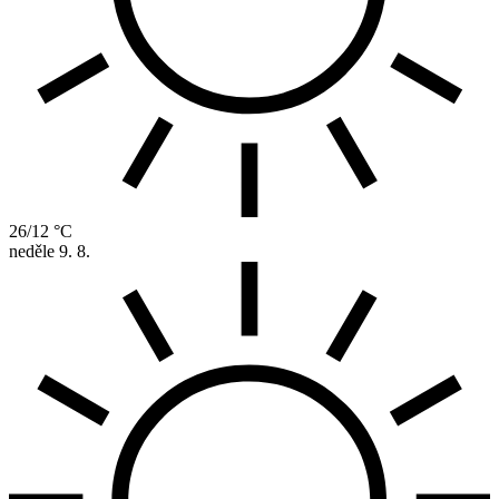
26/12 °C
neděle
9. 8.