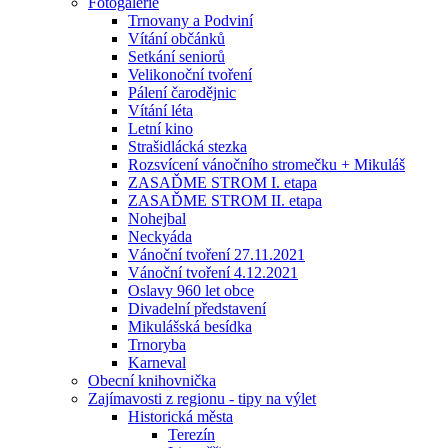
Fotogalerie
Trnovany a Podviní
Vítání občánků
Setkání seniorů
Velikonoční tvoření
Pálení čarodějnic
Vítání léta
Letní kino
Strašidlácká stezka
Rozsvícení vánočního stromečku + Mikuláš
ZASAĎME STROM I. etapa
ZASAĎME STROM II. etapa
Nohejbal
Neckyáda
Vánoční tvoření 27.11.2021
Vánoční tvoření 4.12.2021
Oslavy 960 let obce
Divadelní představení
Mikulášská besídka
Trnoryba
Karneval
Obecní knihovnička
Zajímavosti z regionu - tipy na výlet
Historická města
Terezín