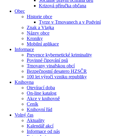
Sociálně právní ochrana dětí
Krizová příručka občana
Obec
Historie obce
Tvrze v Trnovanech a v Podviní
Znak a Vlajka
Název obce
Kroniky
Mobilní aplikace
Informace
Prevence kybernetické kriminality
Povinné čipování psů
Trnovany vinařskou obcí
Bezpečnostní desatero HZSČR
100 let výročí vzniku republiky
Knihovna
Otevírací doba
On-line katalog
Akce v knihovně
Ceník
Knihovní řád
Volný čas
Aktuality
Kalendář akcí
Informace od nás