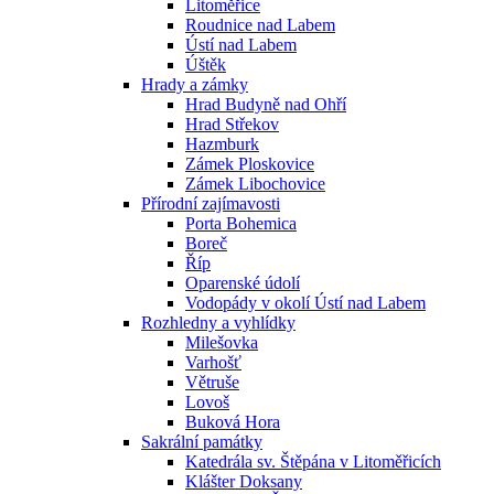
Litoměřice
Roudnice nad Labem
Ústí nad Labem
Úštěk
Hrady a zámky
Hrad Budyně nad Ohří
Hrad Střekov
Hazmburk
Zámek Ploskovice
Zámek Libochovice
Přírodní zajímavosti
Porta Bohemica
Boreč
Říp
Oparenské údolí
Vodopády v okolí Ústí nad Labem
Rozhledny a vyhlídky
Milešovka
Varhošť
Větruše
Lovoš
Buková Hora
Sakrální památky
Katedrála sv. Štěpána v Litoměřicích
Klášter Doksany