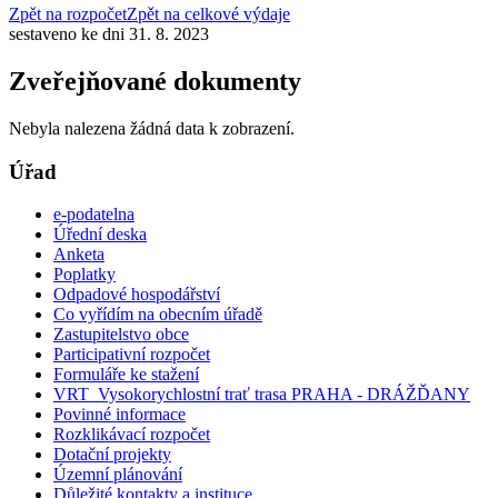
Zpět na rozpočet
Zpět na celkové výdaje
sestaveno ke dni 31. 8. 2023
Zveřejňované dokumenty
Nebyla nalezena žádná data k zobrazení.
Úřad
e-podatelna
Úřední deska
Anketa
Poplatky
Odpadové hospodářství
Co vyřídím na obecním úřadě
Zastupitelstvo obce
Participativní rozpočet
Formuláře ke stažení
VRT_Vysokorychlostní trať trasa PRAHA - DRÁŽĎANY
Povinné informace
Rozklikávací rozpočet
Dotační projekty
Územní plánování
Důležité kontakty a instituce