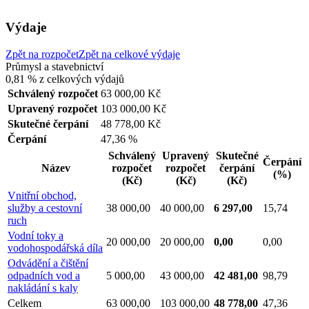
Výdaje
Zpět na rozpočet
Zpět na celkové výdaje
Průmysl a stavebnictví
0,81 %
z celkových výdajů
Schválený rozpočet
63 000,00 Kč
Upravený rozpočet
103 000,00 Kč
Skutečné čerpání
48 778,00 Kč
Čerpání
47,36 %
Schválený
Upravený
Skutečné
Čerpání
Název
rozpočet
rozpočet
čerpání
(%)
(Kč)
(Kč)
(Kč)
Vnitřní obchod,
služby a cestovní
38 000,00
40 000,00
6 297,00
15,74
ruch
Vodní toky a
20 000,00
20 000,00
0,00
0,00
vodohospodářská díla
Odvádění a čištění
odpadních vod a
5 000,00
43 000,00
42 481,00
98,79
nakládání s kaly
Celkem
63 000,00
103 000,00
48 778,00
47,36