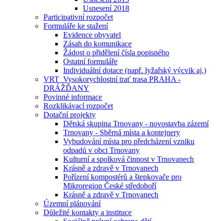
Usnesení 2018
Participativní rozpočet
Formuláře ke stažení
Evidence obyvatel
Zásah do komunikace
Žádost o přidělení čísla popisného
Ostatní formuláře
Individuální dotace (např. lyžařský výcvik aj.)
VRT_Vysokorychlostní trať trasa PRAHA -
DRÁŽĎANY
Povinné informace
Rozklikávací rozpočet
Dotační projekty
Dětská skupina Trnovany - novostavba zázemí
Trnovany - Sběrná místa a kontejnery
Vybudování místa pro předcházení vzniku
odpadů v obci Trnovany
Kulturní a spolková činnost v Trnovanech
Krásně a zdravě v Trnovanech
Pořízení kompostérů a štepkovače pro
Mikroregion České středohoří
Krásně a zdravě v Trnovanech
Územní plánování
Důležité kontakty a instituce