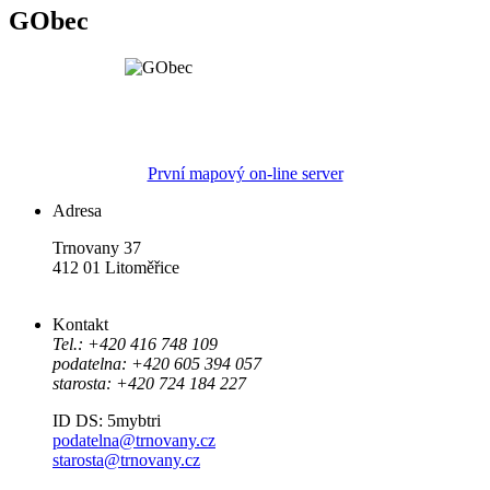
GObec
První mapový on-line server
Adresa
Trnovany 37
412 01 Litoměřice
Kontakt
Tel.: +420 416 748 109
podatelna: +420 605 394 057
starosta: +420 724 184 227
ID DS: 5mybtri
podatelna@trnovany.cz
starosta@trnovany.cz