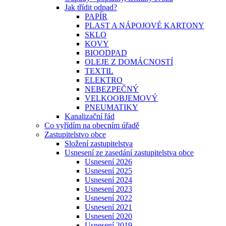
Jak třídit odpad?
PAPÍR
PLAST A NÁPOJOVÉ KARTONY
SKLO
KOVY
BIOODPAD
OLEJE Z DOMÁCNOSTÍ
TEXTIL
ELEKTRO
NEBEZPEČNÝ
VELKOOBJEMOVÝ
PNEUMATIKY
Kanalizační řád
Co vyřídím na obecním úřadě
Zastupitelstvo obce
Složení zastupitelstva
Usnesení ze zasedání zastupitelstva obce
Usnesení 2026
Usnesení 2025
Usnesení 2024
Usnesení 2023
Usnesení 2022
Usnesení 2021
Usnesení 2020
Usnesení 2019