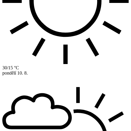
30/15 °C
pondělí
10. 8.