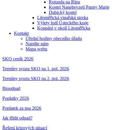
Rotunda na Řípu
Kostel Nanebevzetí Panny Marie
Dubický kostel
Litoměřická vinařská stezka
Výlety lodí Ústeckého kraje
Koupání v okolí Litoměřicka
Kontakt
Úřední hodiny obecního úřadu
Napište nám
Mapa webu
SKO ceník 2026
Termíny svozu SKO na 1. pol. 2026
Termíny svozu SKO na 2. pol. 2026
Bioodpad
Poplatky 2026
Poplatek za psa 2026
Jak třídit odpad?
Řešení krizových situací