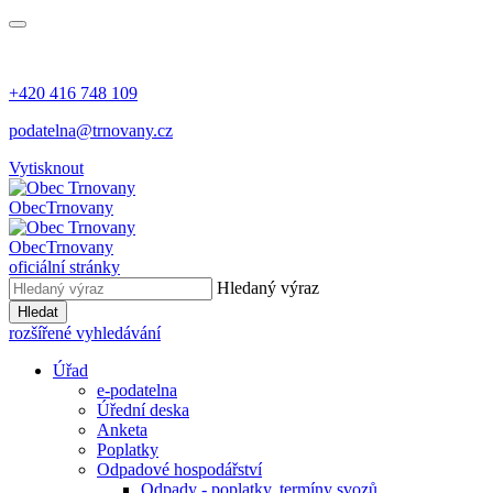
+420 416 748 109
podatelna@trnovany.cz
Vytisknout
Obec
Trnovany
Obec
Trnovany
oficiální stránky
Hledaný výraz
Hledat
rozšířené vyhledávání
Úřad
e-podatelna
Úřední deska
Anketa
Poplatky
Odpadové hospodářství
Odpady - poplatky, termíny svozů