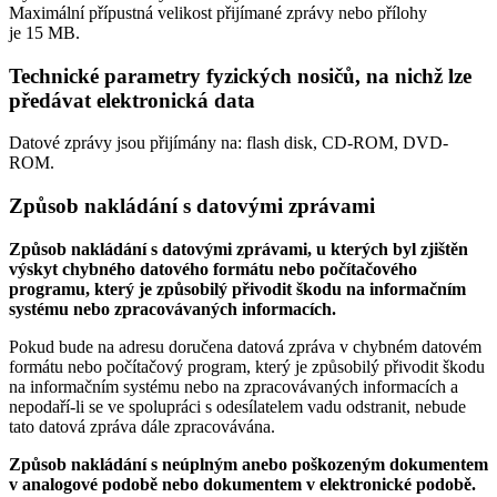
Maximální přípustná velikost přijímané zprávy nebo přílohy
je
15 MB
.
Technické parametry fyzických nosičů, na nichž lze
předávat elektronická data
Datové zprávy jsou přijímány na:
flash disk, CD-ROM, DVD-
ROM.
Způsob nakládání s datovými zprávami
Způsob nakládání s datovými zprávami, u kterých byl zjištěn
výskyt chybného datového formátu nebo počítačového
programu, který je způsobilý přivodit škodu na informačním
systému nebo zpracovávaných informacích.
Pokud bude na adresu doručena datová zpráva v chybném datovém
formátu nebo počítačový program, který je způsobilý přivodit škodu
na informačním systému nebo na zpracovávaných informacích a
nepodaří-li se ve spolupráci s odesílatelem vadu odstranit, nebude
tato datová zpráva dále zpracovávána.
Způsob nakládání s neúplným anebo poškozeným dokumentem
v analogové podobě nebo dokumentem v elektronické podobě.