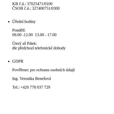
KB č.ú.: 37025471/0100
ČSOB č.ú.: 327400751/0300
Úřední hodiny
Pondělí:
09.00 -12.00 13.00 - 17.00
Úterý až Pátek:
dle předchozí telefonické dohody
GDPR
Pověřenec pro ochranu osobních údajů
Ing. Veronika Benešová
Tel.: +420 778 037 729