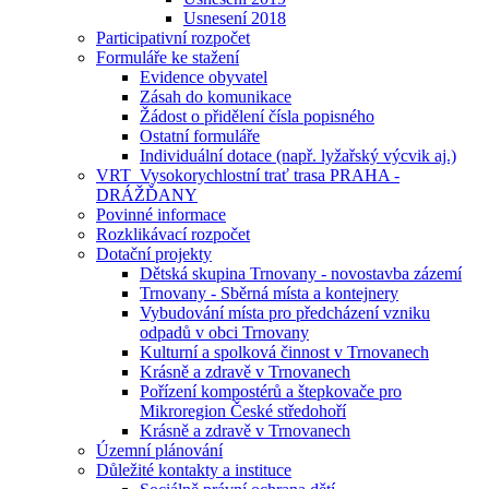
Usnesení 2018
Participativní rozpočet
Formuláře ke stažení
Evidence obyvatel
Zásah do komunikace
Žádost o přidělení čísla popisného
Ostatní formuláře
Individuální dotace (např. lyžařský výcvik aj.)
VRT_Vysokorychlostní trať trasa PRAHA -
DRÁŽĎANY
Povinné informace
Rozklikávací rozpočet
Dotační projekty
Dětská skupina Trnovany - novostavba zázemí
Trnovany - Sběrná místa a kontejnery
Vybudování místa pro předcházení vzniku
odpadů v obci Trnovany
Kulturní a spolková činnost v Trnovanech
Krásně a zdravě v Trnovanech
Pořízení kompostérů a štepkovače pro
Mikroregion České středohoří
Krásně a zdravě v Trnovanech
Územní plánování
Důležité kontakty a instituce