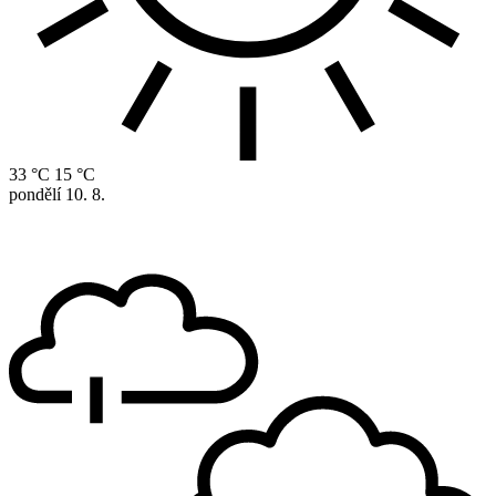
33 °C
15 °C
pondělí
10. 8.