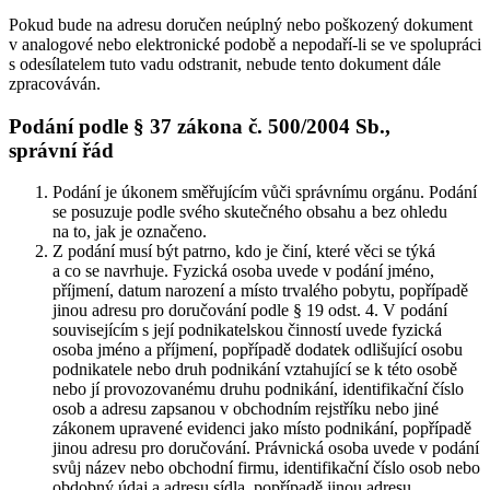
Pokud bude na adresu doručen neúplný nebo poškozený dokument
v analogové nebo elektronické podobě a nepodaří-li se ve spolupráci
s odesílatelem tuto vadu odstranit, nebude tento dokument dále
zpracováván.
Podání podle § 37 zákona č. 500/2004 Sb.,
správní řád
Podání je úkonem směřujícím vůči správnímu orgánu. Podání
se posuzuje podle svého skutečného obsahu a bez ohledu
na to, jak je označeno.
Z podání musí být patrno, kdo je činí, které věci se týká
a co se navrhuje. Fyzická osoba uvede v podání jméno,
příjmení, datum narození a místo trvalého pobytu, popřípadě
jinou adresu pro doručování podle § 19 odst. 4. V podání
souvisejícím s její podnikatelskou činností uvede fyzická
osoba jméno a příjmení, popřípadě dodatek odlišující osobu
podnikatele nebo druh podnikání vztahující se k této osobě
nebo jí provozovanému druhu podnikání, identifikační číslo
osob a adresu zapsanou v obchodním rejstříku nebo jiné
zákonem upravené evidenci jako místo podnikání, popřípadě
jinou adresu pro doručování. Právnická osoba uvede v podání
svůj název nebo obchodní firmu, identifikační číslo osob nebo
obdobný údaj a adresu sídla, popřípadě jinou adresu