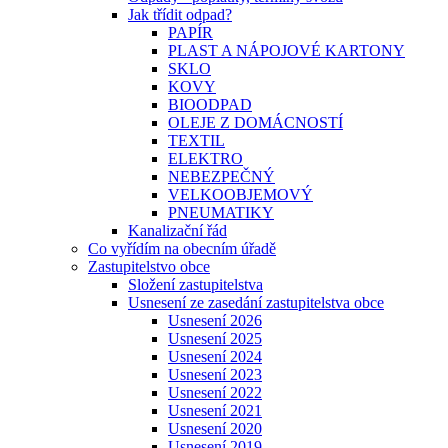
Jak třídit odpad?
PAPÍR
PLAST A NÁPOJOVÉ KARTONY
SKLO
KOVY
BIOODPAD
OLEJE Z DOMÁCNOSTÍ
TEXTIL
ELEKTRO
NEBEZPEČNÝ
VELKOOBJEMOVÝ
PNEUMATIKY
Kanalizační řád
Co vyřídím na obecním úřadě
Zastupitelstvo obce
Složení zastupitelstva
Usnesení ze zasedání zastupitelstva obce
Usnesení 2026
Usnesení 2025
Usnesení 2024
Usnesení 2023
Usnesení 2022
Usnesení 2021
Usnesení 2020
Usnesení 2019