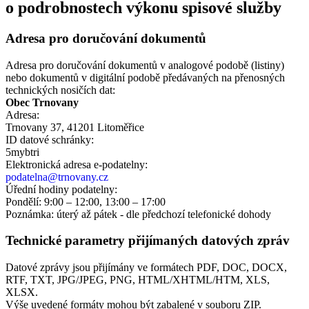
o podrobnostech výkonu spisové služby
Adresa pro doručování dokumentů
Adresa pro doručování dokumentů v analogové podobě (listiny)
nebo dokumentů v digitální podobě předávaných na přenosných
technických nosičích dat:
Obec Trnovany
Adresa:
Trnovany 37, 41201 Litoměřice
ID datové schránky:
5mybtri
Elektronická adresa e‑podatelny:
podatelna@trnovany.cz
Úřední hodiny podatelny:
Pondělí: 9:00 – 12:00, 13:00 – 17:00
Poznámka: úterý až pátek - dle předchozí telefonické dohody
Technické parametry přijímaných datových zpráv
Datové zprávy jsou přijímány ve formátech
PDF, DOC, DOCX,
RTF, TXT, JPG/JPEG, PNG, HTML/XHTML/HTM, XLS,
XLSX.
Výše uvedené formáty mohou být zabalené v souboru ZIP.