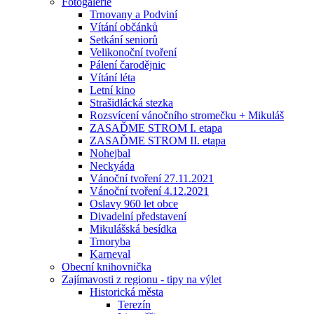
Fotogalerie
Trnovany a Podviní
Vítání občánků
Setkání seniorů
Velikonoční tvoření
Pálení čarodějnic
Vítání léta
Letní kino
Strašidlácká stezka
Rozsvícení vánočního stromečku + Mikuláš
ZASAĎME STROM I. etapa
ZASAĎME STROM II. etapa
Nohejbal
Neckyáda
Vánoční tvoření 27.11.2021
Vánoční tvoření 4.12.2021
Oslavy 960 let obce
Divadelní představení
Mikulášská besídka
Trnoryba
Karneval
Obecní knihovnička
Zajímavosti z regionu - tipy na výlet
Historická města
Terezín