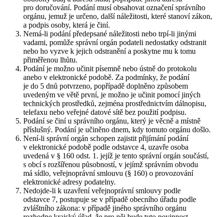
pro doručování. Podání musí obsahovat označení správního
orgánu, jemuž je určeno, další náležitosti, které stanoví zákon,
a podpis osoby, která je činí.
Nemá-li podání předepsané náležitosti nebo trpí-li jinými
vadami, pomůže správní orgán podateli nedostatky odstranit
nebo ho vyzve k jejich odstranění a poskytne mu k tomu
přiměřenou lhůtu.
Podání je možno učinit písemně nebo ústně do protokolu
anebo v elektronické podobě. Za podmínky, že podání
je do 5 dnů potvrzeno, popřípadě doplněno způsobem
uvedeným ve větě první, je možno je učinit pomocí jiných
technických prostředků, zejména prostřednictvím dálnopisu,
telefaxu nebo veřejné datové sítě bez použití podpisu.
Podání se činí u správního orgánu, který je věcně a místně
příslušný. Podání je učiněno dnem, kdy tomuto orgánu došlo.
Není-li správní orgán schopen zajistit přijímání podání
v elektronické podobě podle odstavce 4, uzavře osoba
uvedená v § 160 odst. 1. jejíž je tento správní orgán součástí,
s obcí s rozšířenou působností, v jejímž správním obvodu
má sídlo, veřejnoprávní smlouvu (§ 160) o provozování
elektronické adresy podatelny.
Nedojde-li k uzavření veřejnoprávní smlouvy podle
odstavce 7, postupuje se v případě obecního úřadu podle
zvláštního zákona: v případě jiného správního orgánu
rozhodne krajský úřad, že pro něj bude tuto povinnost