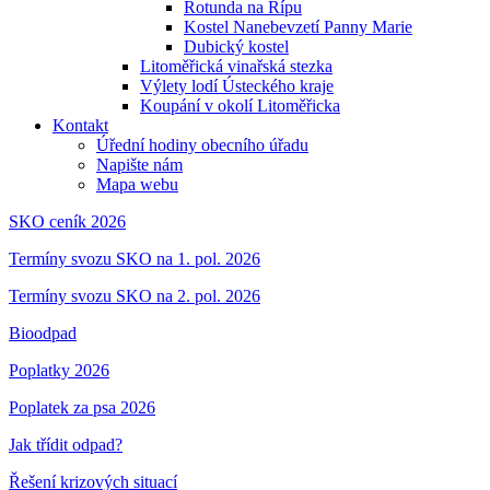
Rotunda na Řípu
Kostel Nanebevzetí Panny Marie
Dubický kostel
Litoměřická vinařská stezka
Výlety lodí Ústeckého kraje
Koupání v okolí Litoměřicka
Kontakt
Úřední hodiny obecního úřadu
Napište nám
Mapa webu
SKO ceník 2026
Termíny svozu SKO na 1. pol. 2026
Termíny svozu SKO na 2. pol. 2026
Bioodpad
Poplatky 2026
Poplatek za psa 2026
Jak třídit odpad?
Řešení krizových situací