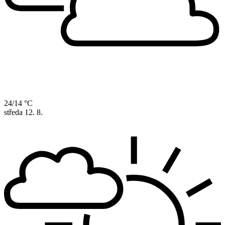
24/14 °C
středa
12. 8.