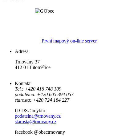
První mapový on-line server
Adresa
Trnovany 37
412 01 Litoměřice
Kontakt
Tel.: +420 416 748 109
podatelna: +420 605 394 057
starosta: +420 724 184 227
ID DS: 5mybtri
podatelna@trnovany.cz
starosta@trnovany.cz
facebook @obectrnovany