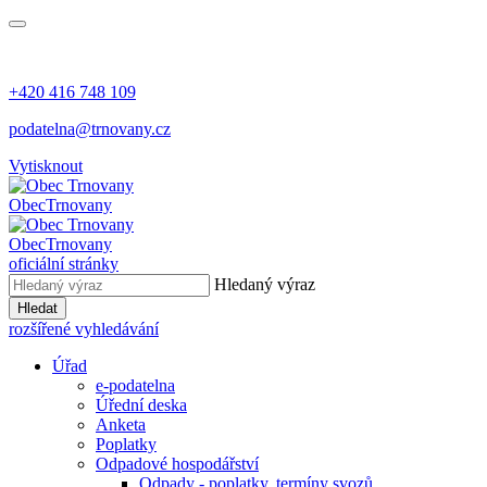
+420 416 748 109
podatelna@trnovany.cz
Vytisknout
Obec
Trnovany
Obec
Trnovany
oficiální stránky
Hledaný výraz
Hledat
rozšířené vyhledávání
Úřad
e-podatelna
Úřední deska
Anketa
Poplatky
Odpadové hospodářství
Odpady - poplatky, termíny svozů