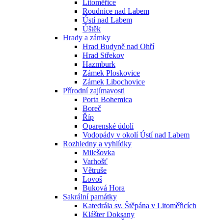
Litoměřice
Roudnice nad Labem
Ústí nad Labem
Úštěk
Hrady a zámky
Hrad Budyně nad Ohří
Hrad Střekov
Hazmburk
Zámek Ploskovice
Zámek Libochovice
Přírodní zajímavosti
Porta Bohemica
Boreč
Říp
Oparenské údolí
Vodopády v okolí Ústí nad Labem
Rozhledny a vyhlídky
Milešovka
Varhošť
Větruše
Lovoš
Buková Hora
Sakrální památky
Katedrála sv. Štěpána v Litoměřicích
Klášter Doksany