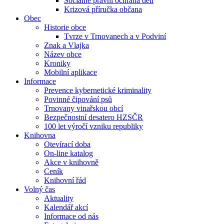
Sociálně právní ochrana dětí
Krizová příručka občana
Obec
Historie obce
Tvrze v Trnovanech a v Podviní
Znak a Vlajka
Název obce
Kroniky
Mobilní aplikace
Informace
Prevence kybernetické kriminality
Povinné čipování psů
Trnovany vinařskou obcí
Bezpečnostní desatero HZSČR
100 let výročí vzniku republiky
Knihovna
Otevírací doba
On-line katalog
Akce v knihovně
Ceník
Knihovní řád
Volný čas
Aktuality
Kalendář akcí
Informace od nás