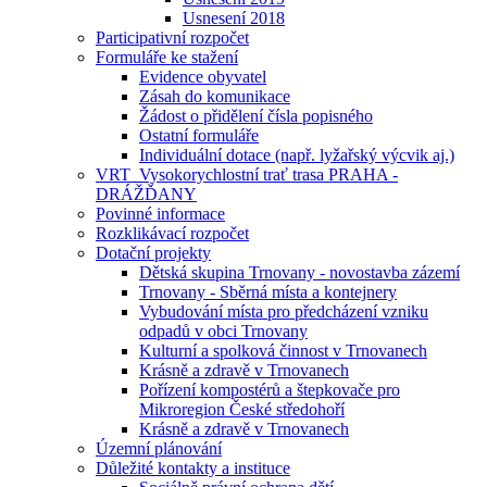
Usnesení 2018
Participativní rozpočet
Formuláře ke stažení
Evidence obyvatel
Zásah do komunikace
Žádost o přidělení čísla popisného
Ostatní formuláře
Individuální dotace (např. lyžařský výcvik aj.)
VRT_Vysokorychlostní trať trasa PRAHA -
DRÁŽĎANY
Povinné informace
Rozklikávací rozpočet
Dotační projekty
Dětská skupina Trnovany - novostavba zázemí
Trnovany - Sběrná místa a kontejnery
Vybudování místa pro předcházení vzniku
odpadů v obci Trnovany
Kulturní a spolková činnost v Trnovanech
Krásně a zdravě v Trnovanech
Pořízení kompostérů a štepkovače pro
Mikroregion České středohoří
Krásně a zdravě v Trnovanech
Územní plánování
Důležité kontakty a instituce