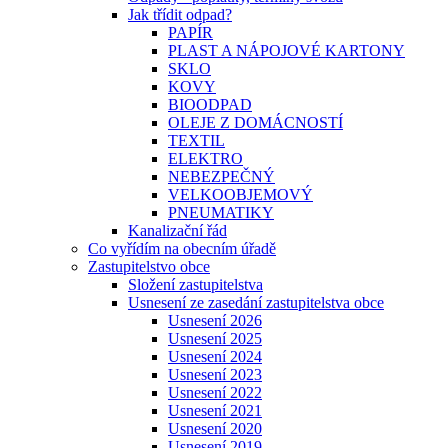
Jak třídit odpad?
PAPÍR
PLAST A NÁPOJOVÉ KARTONY
SKLO
KOVY
BIOODPAD
OLEJE Z DOMÁCNOSTÍ
TEXTIL
ELEKTRO
NEBEZPEČNÝ
VELKOOBJEMOVÝ
PNEUMATIKY
Kanalizační řád
Co vyřídím na obecním úřadě
Zastupitelstvo obce
Složení zastupitelstva
Usnesení ze zasedání zastupitelstva obce
Usnesení 2026
Usnesení 2025
Usnesení 2024
Usnesení 2023
Usnesení 2022
Usnesení 2021
Usnesení 2020
Usnesení 2019