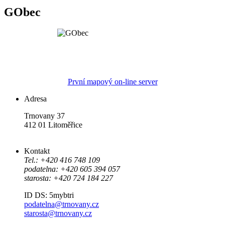
GObec
První mapový on-line server
Adresa
Trnovany 37
412 01 Litoměřice
Kontakt
Tel.: +420 416 748 109
podatelna: +420 605 394 057
starosta: +420 724 184 227
ID DS: 5mybtri
podatelna@trnovany.cz
starosta@trnovany.cz