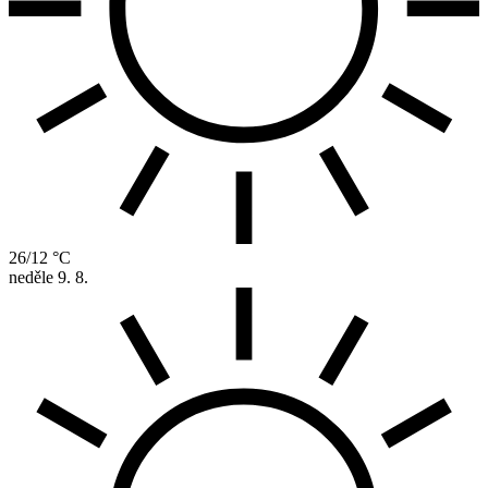
26/12 °C
neděle
9. 8.