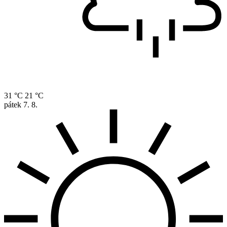
31 °C
21 °C
pátek
7. 8.