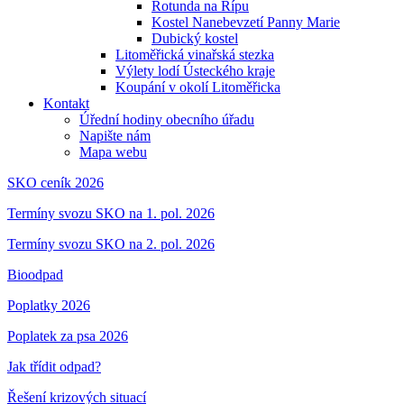
Rotunda na Řípu
Kostel Nanebevzetí Panny Marie
Dubický kostel
Litoměřická vinařská stezka
Výlety lodí Ústeckého kraje
Koupání v okolí Litoměřicka
Kontakt
Úřední hodiny obecního úřadu
Napište nám
Mapa webu
SKO ceník 2026
Termíny svozu SKO na 1. pol. 2026
Termíny svozu SKO na 2. pol. 2026
Bioodpad
Poplatky 2026
Poplatek za psa 2026
Jak třídit odpad?
Řešení krizových situací