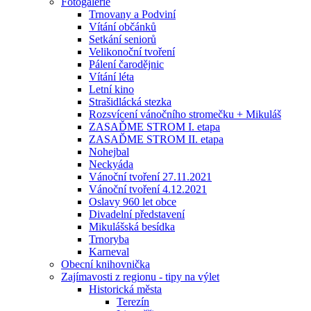
Fotogalerie
Trnovany a Podviní
Vítání občánků
Setkání seniorů
Velikonoční tvoření
Pálení čarodějnic
Vítání léta
Letní kino
Strašidlácká stezka
Rozsvícení vánočního stromečku + Mikuláš
ZASAĎME STROM I. etapa
ZASAĎME STROM II. etapa
Nohejbal
Neckyáda
Vánoční tvoření 27.11.2021
Vánoční tvoření 4.12.2021
Oslavy 960 let obce
Divadelní představení
Mikulášská besídka
Trnoryba
Karneval
Obecní knihovnička
Zajímavosti z regionu - tipy na výlet
Historická města
Terezín