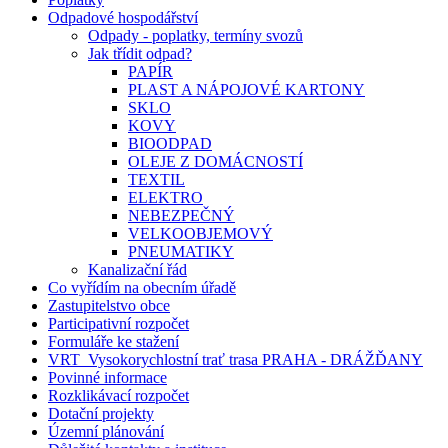
Odpadové hospodářství
Odpady - poplatky, termíny svozů
Jak třídit odpad?
PAPÍR
PLAST A NÁPOJOVÉ KARTONY
SKLO
KOVY
BIOODPAD
OLEJE Z DOMÁCNOSTÍ
TEXTIL
ELEKTRO
NEBEZPEČNÝ
VELKOOBJEMOVÝ
PNEUMATIKY
Kanalizační řád
Co vyřídím na obecním úřadě
Zastupitelstvo obce
Participativní rozpočet
Formuláře ke stažení
VRT_Vysokorychlostní trať trasa PRAHA - DRÁŽĎANY
Povinné informace
Rozklikávací rozpočet
Dotační projekty
Územní plánování