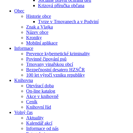
Sociálně právní ochrana dětí
Krizová příručka občana
Obec
Historie obce
Tvrze v Trnovanech a v Podviní
Znak a Vlajka
Název obce
Kroniky
Mobilní aplikace
Informace
Prevence kybernetické kriminality
Povinné čipování psů
Trnovany vinařskou obcí
Bezpečnostní desatero HZSČR
100 let výročí vzniku republiky
Knihovna
Otevírací doba
On-line katalog
Akce v knihovně
Ceník
Knihovní řád
Volný čas
Aktuality
Kalendář akcí
Informace od nás