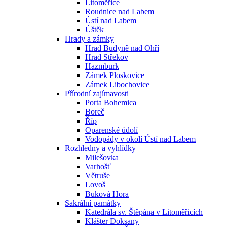
Litoměřice
Roudnice nad Labem
Ústí nad Labem
Úštěk
Hrady a zámky
Hrad Budyně nad Ohří
Hrad Střekov
Hazmburk
Zámek Ploskovice
Zámek Libochovice
Přírodní zajímavosti
Porta Bohemica
Boreč
Říp
Oparenské údolí
Vodopády v okolí Ústí nad Labem
Rozhledny a vyhlídky
Milešovka
Varhošť
Větruše
Lovoš
Buková Hora
Sakrální památky
Katedrála sv. Štěpána v Litoměřicích
Klášter Doksany