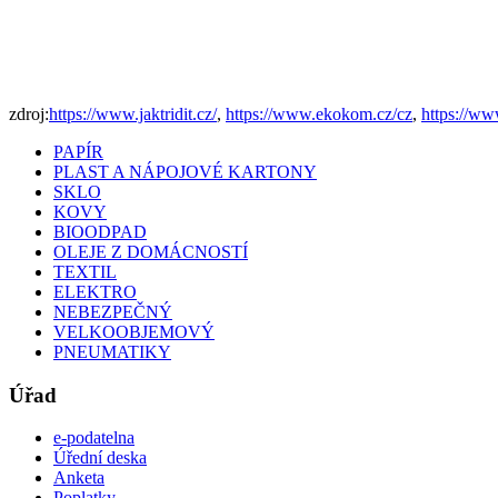
zdroj:
https://www.jaktridit.cz/
,
https://www.ekokom.cz/cz
,
https://ww
PAPÍR
PLAST A NÁPOJOVÉ KARTONY
SKLO
KOVY
BIOODPAD
OLEJE Z DOMÁCNOSTÍ
TEXTIL
ELEKTRO
NEBEZPEČNÝ
VELKOOBJEMOVÝ
PNEUMATIKY
Úřad
e-podatelna
Úřední deska
Anketa
Poplatky