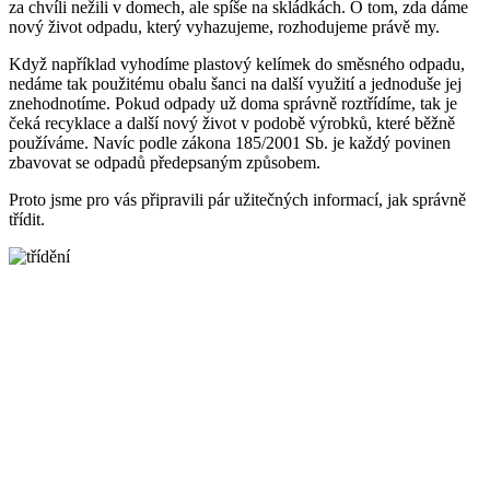
za chvíli nežili v domech, ale spíše na skládkách. O tom, zda dáme
nový život odpadu, který vyhazujeme, rozhodujeme právě my.
Když například vyhodíme plastový kelímek do směsného odpadu,
nedáme tak použitému obalu šanci na další využití a jednoduše jej
znehodnotíme. Pokud odpady už doma správně roztřídíme, tak je
čeká recyklace a další nový život v podobě výrobků, které běžně
používáme. Navíc podle zákona 185/2001 Sb. je každý povinen
zbavovat se odpadů předepsaným způsobem.
Proto jsme pro vás připravili pár užitečných informací, jak správně
třídit.