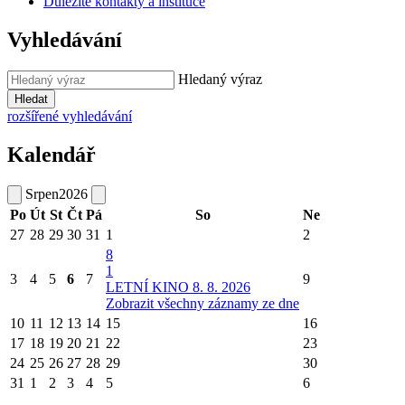
Důležité kontakty a instituce
Vyhledávání
Hledaný výraz
Hledat
rozšířené vyhledávání
Kalendář
Srpen
2026
Po
Út
St
Čt
Pá
So
Ne
27
28
29
30
31
1
2
8
1
3
4
5
6
7
9
LETNÍ KINO 8. 8. 2026
Zobrazit všechny záznamy ze dne
10
11
12
13
14
15
16
17
18
19
20
21
22
23
24
25
26
27
28
29
30
31
1
2
3
4
5
6