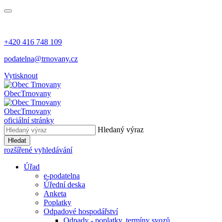
+420 416 748 109
podatelna@trnovany.cz
Vytisknout
Obec
Trnovany
Obec
Trnovany
oficiální stránky
Hledaný výraz
Hledat
rozšířené vyhledávání
Úřad
e-podatelna
Úřední deska
Anketa
Poplatky
Odpadové hospodářství
Odpady - poplatky, termíny svozů