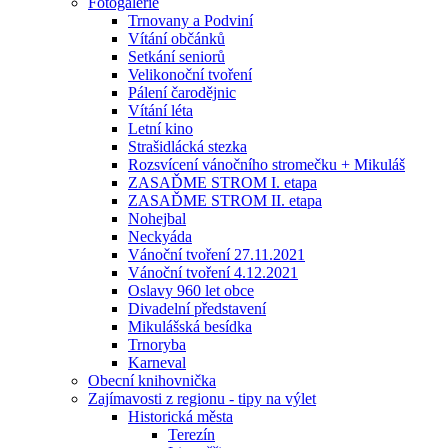
Fotogalerie
Trnovany a Podviní
Vítání občánků
Setkání seniorů
Velikonoční tvoření
Pálení čarodějnic
Vítání léta
Letní kino
Strašidlácká stezka
Rozsvícení vánočního stromečku + Mikuláš
ZASAĎME STROM I. etapa
ZASAĎME STROM II. etapa
Nohejbal
Neckyáda
Vánoční tvoření 27.11.2021
Vánoční tvoření 4.12.2021
Oslavy 960 let obce
Divadelní představení
Mikulášská besídka
Trnoryba
Karneval
Obecní knihovnička
Zajímavosti z regionu - tipy na výlet
Historická města
Terezín