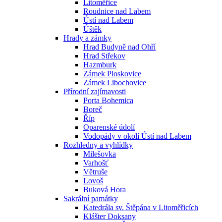
Litoměřice
Roudnice nad Labem
Ústí nad Labem
Úštěk
Hrady a zámky
Hrad Budyně nad Ohří
Hrad Střekov
Hazmburk
Zámek Ploskovice
Zámek Libochovice
Přírodní zajímavosti
Porta Bohemica
Boreč
Říp
Oparenské údolí
Vodopády v okolí Ústí nad Labem
Rozhledny a vyhlídky
Milešovka
Varhošť
Větruše
Lovoš
Buková Hora
Sakrální památky
Katedrála sv. Štěpána v Litoměřicích
Klášter Doksany