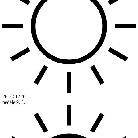
26 °C
12 °C
neděle
9. 8.