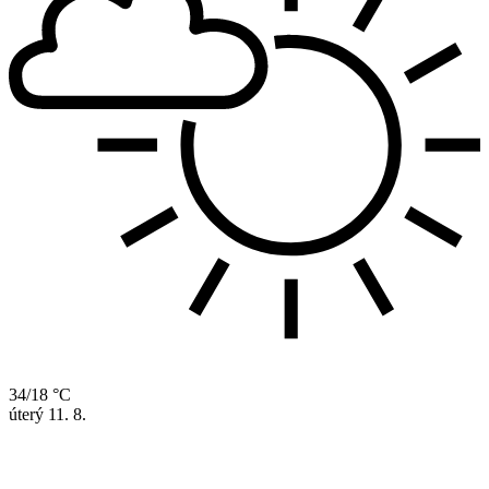
34/18 °C
úterý
11. 8.