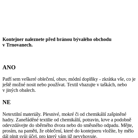
Kontejner naleznete před bránou bývalého obchodu
v Trnovanech.
ANO
Patří sem veškeré oblečení, obuv, módní doplňky - zkrátka vše, co je
ještě možné nosit nebo používat. Textil vhazujte v taškách, nebo
v jiných obalech.
NE
Netextilní materiály. Plesnivé, mokré či od chemikálií zašpiněné
hadry. Zaneřáděné textilie od chemikálií, potravin, krve a podobně
odevzdávejte do sběrného dvora nebo do směsného odpadu. Mějte,
prosím, na paměti, že oblečení, které do kontejneru vložíte, by mělo
dál plnit svůj účel, pro který vám již nevyhovuje.