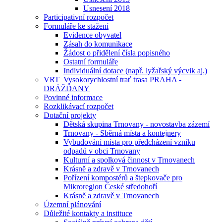
Usnesení 2018
Participativní rozpočet
Formuláře ke stažení
Evidence obyvatel
Zásah do komunikace
Žádost o přidělení čísla popisného
Ostatní formuláře
Individuální dotace (např. lyžařský výcvik aj.)
VRT_Vysokorychlostní trať trasa PRAHA -
DRÁŽĎANY
Povinné informace
Rozklikávací rozpočet
Dotační projekty
Dětská skupina Trnovany - novostavba zázemí
Trnovany - Sběrná místa a kontejnery
Vybudování místa pro předcházení vzniku
odpadů v obci Trnovany
Kulturní a spolková činnost v Trnovanech
Krásně a zdravě v Trnovanech
Pořízení kompostérů a štepkovače pro
Mikroregion České středohoří
Krásně a zdravě v Trnovanech
Územní plánování
Důležité kontakty a instituce