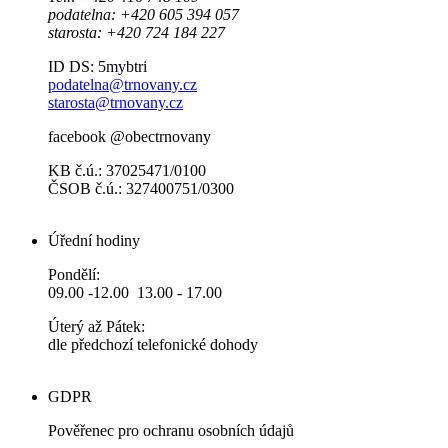
podatelna: +420 605 394 057
starosta: +420 724 184 227
ID DS: 5mybtri
podatelna@trnovany.cz
starosta@trnovany.cz
facebook @obectrnovany
KB č.ú.: 37025471/0100
ČSOB č.ú.: 327400751/0300
Úřední hodiny
Pondělí:
09.00 -12.00 13.00 - 17.00
Úterý až Pátek:
dle předchozí telefonické dohody
GDPR
Pověřenec pro ochranu osobních údajů