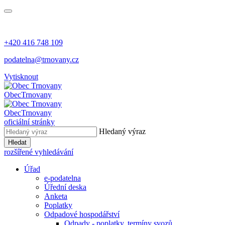
+420 416 748 109
podatelna@trnovany.cz
Vytisknout
Obec
Trnovany
Obec
Trnovany
oficiální stránky
Hledaný výraz
Hledat
rozšířené vyhledávání
Úřad
e-podatelna
Úřední deska
Anketa
Poplatky
Odpadové hospodářství
Odpady - poplatky, termíny svozů