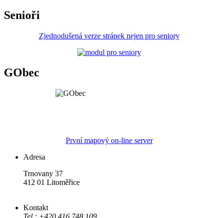
Senioři
Zjednodušená verze stránek nejen pro seniory
GObec
První mapový on-line server
Adresa
Trnovany 37
412 01 Litoměřice
Kontakt
Tel.: +420 416 748 109