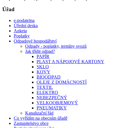
Úřad
e-podatelna
Úřední deska
Anketa
Poplatky
Odpadové hospodářství
Odpady - poplatky, termíny svozů
Jak třídit odpad?
PAPÍR
PLAST A NÁPOJOVÉ KARTONY
SKLO
KOVY
BIOODPAD
OLEJE Z DOMÁCNOSTÍ
TEXTIL
ELEKTRO
NEBEZPEČNÝ
VELKOOBJEMOVÝ
PNEUMATIKY
Kanalizační řád
Co vyřídím na obecním úřadě
Zastupitelstvo obce