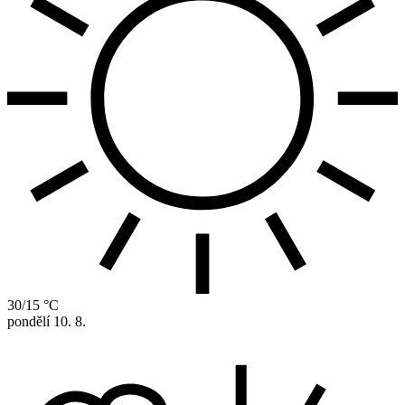
30/15 °C
pondělí
10. 8.