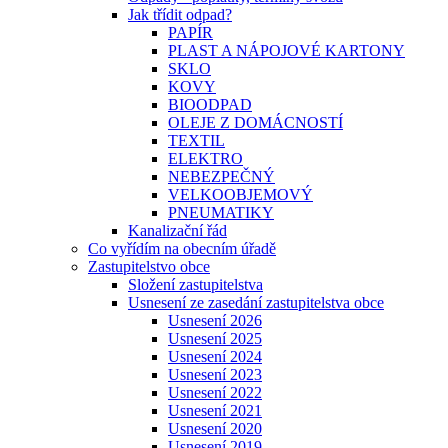
Jak třídit odpad?
PAPÍR
PLAST A NÁPOJOVÉ KARTONY
SKLO
KOVY
BIOODPAD
OLEJE Z DOMÁCNOSTÍ
TEXTIL
ELEKTRO
NEBEZPEČNÝ
VELKOOBJEMOVÝ
PNEUMATIKY
Kanalizační řád
Co vyřídím na obecním úřadě
Zastupitelstvo obce
Složení zastupitelstva
Usnesení ze zasedání zastupitelstva obce
Usnesení 2026
Usnesení 2025
Usnesení 2024
Usnesení 2023
Usnesení 2022
Usnesení 2021
Usnesení 2020
Usnesení 2019