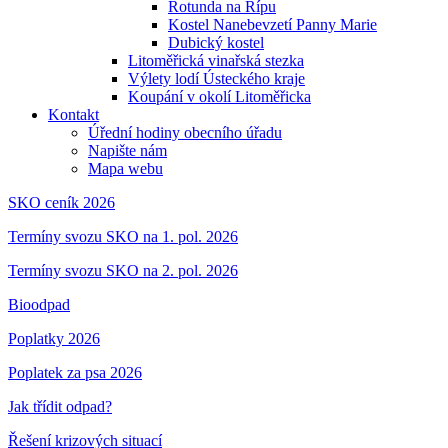
Rotunda na Řípu
Kostel Nanebevzetí Panny Marie
Dubický kostel
Litoměřická vinařská stezka
Výlety lodí Ústeckého kraje
Koupání v okolí Litoměřicka
Kontakt
Úřední hodiny obecního úřadu
Napište nám
Mapa webu
SKO ceník 2026
Termíny svozu SKO na 1. pol. 2026
Termíny svozu SKO na 2. pol. 2026
Bioodpad
Poplatky 2026
Poplatek za psa 2026
Jak třídit odpad?
Řešení krizových situací