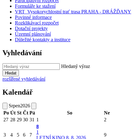
Participativní rozpočet
Formuláře ke stažení
VRT_Vysokorychlostní trať trasa PRAHA - DRÁŽĎANY
Povinné informace
Rozklikávací rozpočet
Dotační projekty
Územní plánování
Důležité kontakty a instituce
Vyhledávání
Hledaný výraz
Hledat
rozšířené vyhledávání
Kalendář
Srpen
2026
Po
Út
St
Čt
Pá
So
Ne
27
28
29
30
31
1
2
8
1
3
4
5
6
7
9
LETNÍ KINO 8. 8. 2026