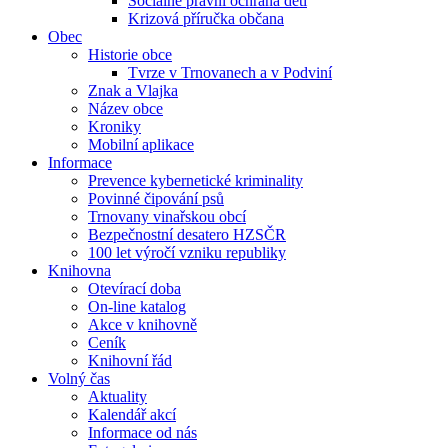
Sociálně právní ochrana dětí
Krizová příručka občana
Obec
Historie obce
Tvrze v Trnovanech a v Podviní
Znak a Vlajka
Název obce
Kroniky
Mobilní aplikace
Informace
Prevence kybernetické kriminality
Povinné čipování psů
Trnovany vinařskou obcí
Bezpečnostní desatero HZSČR
100 let výročí vzniku republiky
Knihovna
Otevírací doba
On-line katalog
Akce v knihovně
Ceník
Knihovní řád
Volný čas
Aktuality
Kalendář akcí
Informace od nás