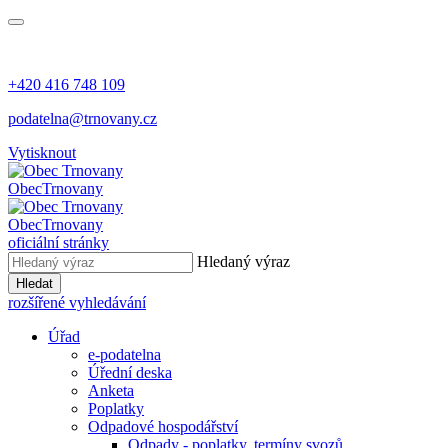
+420 416 748 109
podatelna@trnovany.cz
Vytisknout
Obec
Trnovany
Obec
Trnovany
oficiální stránky
Hledaný výraz
Hledat
rozšířené vyhledávání
Úřad
e-podatelna
Úřední deska
Anketa
Poplatky
Odpadové hospodářství
Odpady - poplatky, termíny svozů