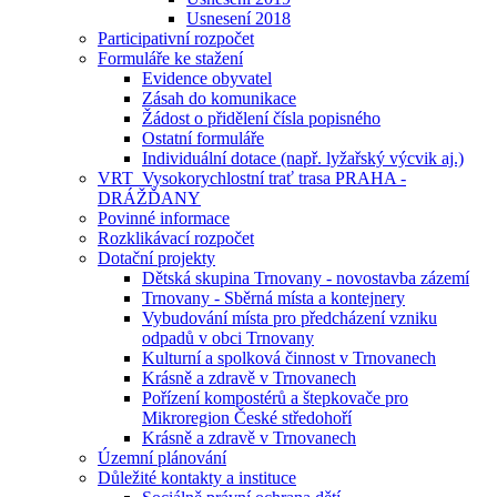
Usnesení 2018
Participativní rozpočet
Formuláře ke stažení
Evidence obyvatel
Zásah do komunikace
Žádost o přidělení čísla popisného
Ostatní formuláře
Individuální dotace (např. lyžařský výcvik aj.)
VRT_Vysokorychlostní trať trasa PRAHA -
DRÁŽĎANY
Povinné informace
Rozklikávací rozpočet
Dotační projekty
Dětská skupina Trnovany - novostavba zázemí
Trnovany - Sběrná místa a kontejnery
Vybudování místa pro předcházení vzniku
odpadů v obci Trnovany
Kulturní a spolková činnost v Trnovanech
Krásně a zdravě v Trnovanech
Pořízení kompostérů a štepkovače pro
Mikroregion České středohoří
Krásně a zdravě v Trnovanech
Územní plánování
Důležité kontakty a instituce