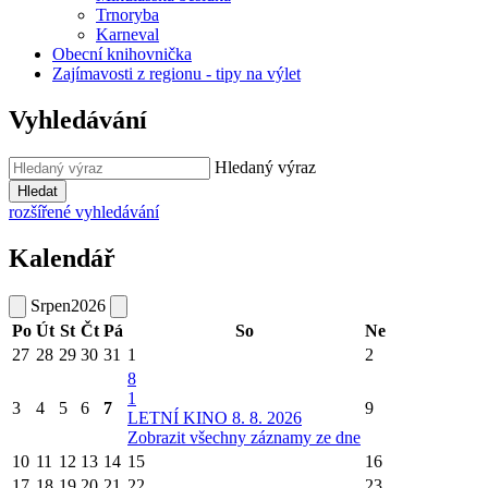
Trnoryba
Karneval
Obecní knihovnička
Zajímavosti z regionu - tipy na výlet
Vyhledávání
Hledaný výraz
Hledat
rozšířené vyhledávání
Kalendář
Srpen
2026
Po
Út
St
Čt
Pá
So
Ne
27
28
29
30
31
1
2
8
1
3
4
5
6
7
9
LETNÍ KINO 8. 8. 2026
Zobrazit všechny záznamy ze dne
10
11
12
13
14
15
16
17
18
19
20
21
22
23