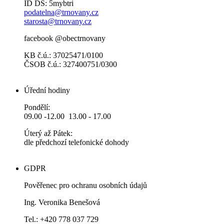
ID DS: 5mybtri
podatelna@trnovany.cz
starosta@trnovany.cz
facebook @obectrnovany
KB č.ú.: 37025471/0100
ČSOB č.ú.: 327400751/0300
Úřední hodiny
Pondělí:
09.00 -12.00 13.00 - 17.00
Úterý až Pátek:
dle předchozí telefonické dohody
GDPR
Pověřenec pro ochranu osobních údajů
Ing. Veronika Benešová
Tel.: +420 778 037 729