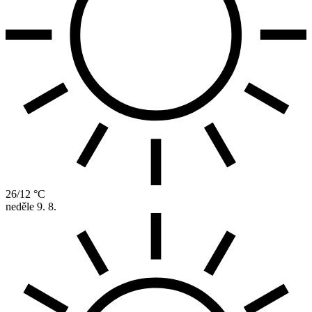
26/12 °C
neděle
9. 8.