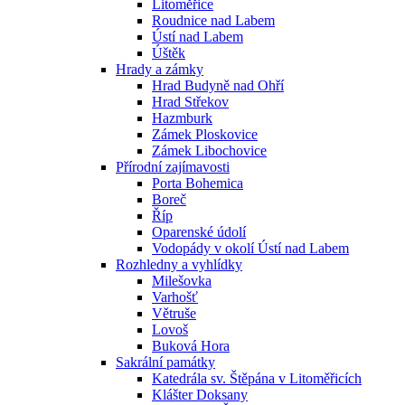
Litoměřice
Roudnice nad Labem
Ústí nad Labem
Úštěk
Hrady a zámky
Hrad Budyně nad Ohří
Hrad Střekov
Hazmburk
Zámek Ploskovice
Zámek Libochovice
Přírodní zajímavosti
Porta Bohemica
Boreč
Říp
Oparenské údolí
Vodopády v okolí Ústí nad Labem
Rozhledny a vyhlídky
Milešovka
Varhošť
Větruše
Lovoš
Buková Hora
Sakrální památky
Katedrála sv. Štěpána v Litoměřicích
Klášter Doksany