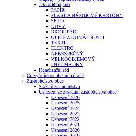
Jak třídit odpad?
PAPÍR
PLAST A NÁPOJOVÉ KARTONY
SKLO
KOVY
BIOODPAD
OLEJE Z DOMÁCNOSTÍ
TEXTIL
ELEKTRO
NEBEZPEČNÝ
VELKOOBJEMOVÝ
PNEUMATIKY
Kanalizační řád
Co vyřídím na obecním úřadě
Zastupitelstvo obce
Složení zastupitelstva
Usnesení ze zasedání zastupitelstva obce
Usnesení 2026
Usnesení 2025
Usnesení 2024
Usnesení 2023
Usnesení 2022
Usnesení 2021
Usnesení 2020
Usnesení 2019