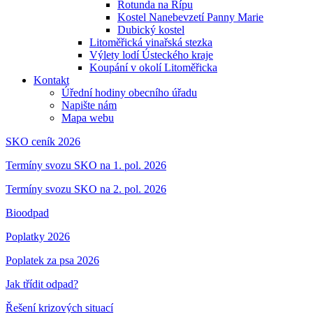
Rotunda na Řípu
Kostel Nanebevzetí Panny Marie
Dubický kostel
Litoměřická vinařská stezka
Výlety lodí Ústeckého kraje
Koupání v okolí Litoměřicka
Kontakt
Úřední hodiny obecního úřadu
Napište nám
Mapa webu
SKO ceník 2026
Termíny svozu SKO na 1. pol. 2026
Termíny svozu SKO na 2. pol. 2026
Bioodpad
Poplatky 2026
Poplatek za psa 2026
Jak třídit odpad?
Řešení krizových situací