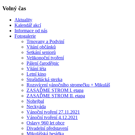
Volný čas
Aktuality
Kalendář akcí
Informace od nás
Fotogalerie
Trnovany a Podviní
Vítání občánků
Setkání seniorů
Velikonoční tvoření
Pálení čarodějnic
Vítání léta
Letní kino
Strašidlácká stezka
Rozsvícení vánočního stromečku + Mikuláš
ZASAĎME STROM I. etapa
ZASAĎME STROM II. etapa
Nohejbal
Neckyáda
Vánoční tvoření 27.11.2021
Vánoční tvoření 4.12.2021
Oslavy 960 let obce
Divadelní představení
Mikulášská besídka