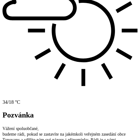
34/18 °C
Pozvánka
Vážení spoluobčané,
budeme rádi, pokud se zastavíte na jakémkoli veřejném zasedání obce
Trnovany a sdělíte nám své názory i připomínky. Rádi je s vámi