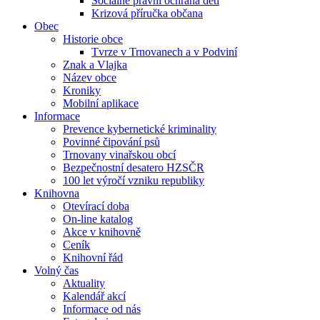
Sociálně právní ochrana dětí
Krizová příručka občana
Obec
Historie obce
Tvrze v Trnovanech a v Podviní
Znak a Vlajka
Název obce
Kroniky
Mobilní aplikace
Informace
Prevence kybernetické kriminality
Povinné čipování psů
Trnovany vinařskou obcí
Bezpečnostní desatero HZSČR
100 let výročí vzniku republiky
Knihovna
Otevírací doba
On-line katalog
Akce v knihovně
Ceník
Knihovní řád
Volný čas
Aktuality
Kalendář akcí
Informace od nás