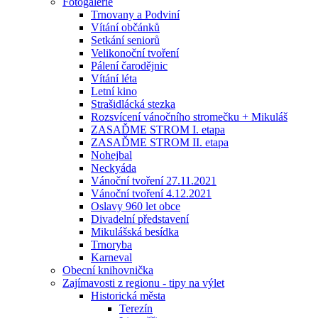
Fotogalerie
Trnovany a Podviní
Vítání občánků
Setkání seniorů
Velikonoční tvoření
Pálení čarodějnic
Vítání léta
Letní kino
Strašidlácká stezka
Rozsvícení vánočního stromečku + Mikuláš
ZASAĎME STROM I. etapa
ZASAĎME STROM II. etapa
Nohejbal
Neckyáda
Vánoční tvoření 27.11.2021
Vánoční tvoření 4.12.2021
Oslavy 960 let obce
Divadelní představení
Mikulášská besídka
Trnoryba
Karneval
Obecní knihovnička
Zajímavosti z regionu - tipy na výlet
Historická města
Terezín